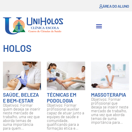
ÁREA DO ALUNO
HOLOS
SAÚDE, BELEZA
TÉCNICAS EM
MASSOTERAPIA
Objetivos: Formar
E BEM-ESTAR
PODOLOGIA
profissional que
Objetivos: Formar
Objetivos: Formar
deseja se inserir neste
quem deseja se inserir
profissional auxiliar
mercado de trabalho,
neste mercado de
capaz de atuar junto a
uma vez que aborda
trabalho, uma vez que
equipes de saúde e
temas de suma
aborda temas de
comunidade,
importância para…
suma importância
qualificando para a
para quem…
formação ética e…