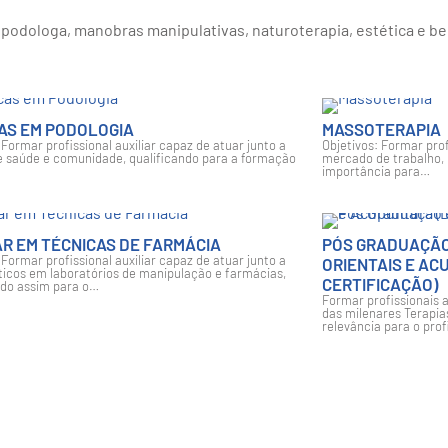
-Estar.
odologa, manobras manipulativas, naturoterapia, estética e bem
AS EM PODOLOGIA
MASSOTERAPIA
 Formar profissional auxiliar capaz de atuar junto a
Objetivos: Formar prof
e saúde e comunidade, qualificando para a formação
mercado de trabalho,
importância para…
AR EM TÉCNICAS DE FARMÁCIA
PÓS GRADUAÇÃO
 Formar profissional auxiliar capaz de atuar junto a
ORIENTAIS E A
icos em laboratórios de manipulação e farmácias,
CERTIFICAÇÃO)
ndo assim para o…
Formar profissionais 
das milenares Terapias
relevância para o prof