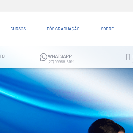
CURSOS
PÓS GRADUAÇÃO
SOBRE
TO
WHATSAPP
(27) 99989-6194